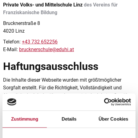
Private Volks- und Mittelschule Linz
des Vereins für
Franziskanische Bildung
Brucknerstraße 8
4020 Linz
Telefon:
+43 732 652256
E-Mail:
brucknerschule@eduhi.at
Haftungsausschluss
Die Inhalte dieser Webseite wurden mit größtmöglicher
Sorgfalt erstellt. Für die Richtigkeit, Vollständigkeit und
Aktualität der Inhalte übernehmen wir jedoch keine Gewähr.
Haftung für Links auf Webseiten Dritter
Unser Angebot enthält Links zu externen Websites. Auf den
Zustimmung
Details
Über Cookies
Inhalt dieser externen Webseiten haben wir keinerlei Einfluss.
Deshalb können wir für diese fremden Inhalte auch keine